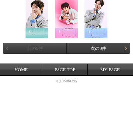
前の9件
次の9件
HOME
PAGE TOP
MY PAGE
(C)STARNEWS